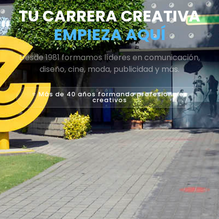
TU CARRERA CREATIVA
EMPIEZA AQUÍ
Desde 1981 formamos líderes en comunicación,
diseño, cine, moda, publicidad y más.
⭐ Más de 40 años formando profesionales
creativos